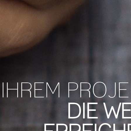
 IHREM PROJE
DIE WE